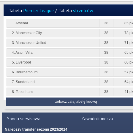
Tabela
Premier League
/
Tabela
strzelców
1. Arsenal
38
85 pk
2. Manchester City
38
78 pk
3. Manchester United
38
71 pk
4. Aston Villa
38
65 pk
5. Liverpool
38
60 pk
6. Bournemouth
38
57 pk
7. Sunderland
38
54 pk
8. Tottenham
38
41 pk
zobacz całą tabelę ligową
Sonda serwisowa
Zawodnik meczu
Najlepszy transfer sezonu 2023/2024