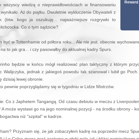
Rewanż 
e wszyscy wiedzą o nieprawidłowościach w finansowaniu
e wynikało. Aż do piątku. Dwuletnie wykluczenie Obywateli z
k (btw. kogo ja oszukuję... najważniejsze rozgrywki to
Hitchcocka. Co o tym sądzicie?
 być w Tottenhamie od półtora roku... Ale nie jest. obecnie wychowanek 
a to jak gra... i czy pasowałby do aktualnej kadry Spurs.
urinho będzie w końcu mógł realizować plan taktyczny z którym przyc
alijczyka, jednak z jakiegoś powodu tak szanował i lubił go Poch.
 dzisiaj lewej obronie.
, to pewnie poprzyglądamy się w tygodniu w Lidze Mistrzów.
nie: Co z Japhetem Tangangą. Od czasu debiutu w meczu z Liverpoole
a? A może wystawi go na jego nominalnej pozycji - na środku obrony -
 bogactwa niż "szpital" w kadrze.
nham? Przyznam się, że jak zobaczyłem kadrę na poprzedni mecz Spurs,
li i Lo Celso mogą grać zarówno w głębi pola jak i bliżej nominalnego 