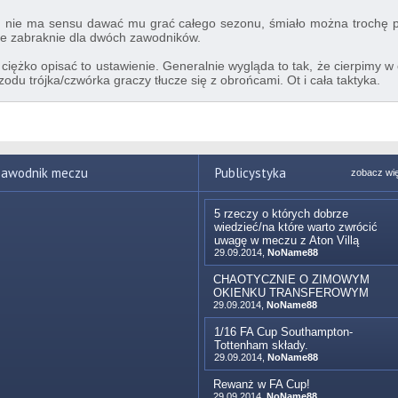
ki, nie ma sensu dawać mu grać całego sezonu, śmiało można trochę 
nie zabraknie dla dwóch zawodników.
ciężko opisać to ustawienie. Generalnie wygląda to tak, że cierpimy w
rzodu trójka/czwórka graczy tłucze się z obrońcami. Ot i cała taktyka.
awodnik meczu
Publicystyka
zobacz wi
5 rzeczy o których dobrze
wiedzieć/na które warto zwrócić
uwagę w meczu z Aton Villą
29.09.2014,
NoName88
CHAOTYCZNIE O ZIMOWYM
OKIENKU TRANSFEROWYM
29.09.2014,
NoName88
1/16 FA Cup Southampton-
Tottenham składy.
29.09.2014,
NoName88
Rewanż w FA Cup!
29.09.2014,
NoName88