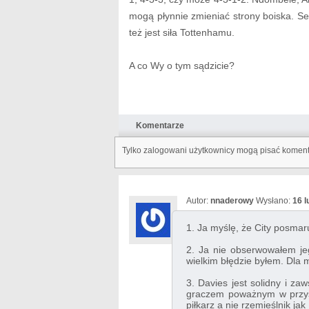
mogą płynnie zmieniać strony boiska. S
też jest siła Tottenhamu.
A co Wy o tym sądzicie?
Komentarze
Tylko zalogowani użytkownicy mogą pisać komen
Autor:
nnaderowy
Wysłano:
16 l
1. Ja myślę, że City posmaru
2. Ja nie obserwowałem je
wielkim błędzie byłem. Dla m
3. Davies jest solidny i za
graczem poważnym w przysz
piłkarz a nie rzemieślnik jak