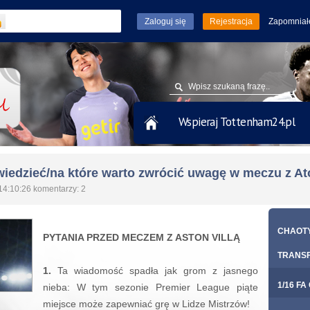
Rejestracja
Zapomniał
Wspieraj Tottenham24.pl
wiedzieć/na które warto zwrócić uwagę w meczu z Ato
14:10:26 komentarzy: 2
CHAOTY
PYTANIA PRZED MECZEM Z ASTON VILLĄ
TRANS
1.
Ta wiadomość spadła jak grom z jasnego
1/16 FA
nieba: W tym sezonie Premier League piąte
miejsce może zapewniać grę w Lidze Mistrzów!