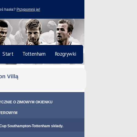
eś hasła?
Przypomnij je!
Start
Tottenham
Rozgrywki
n Villą
CZNIE O ZIMOWYM OKIENKU
FEROWYM
 Cup Southampton-Tottenham składy.