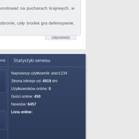
porotować na pucharach krajowych, w
 obronie, cały środek gra defensywnie,
odpowiedz
Statystyki serwisu
ęcej
Najnowszy użytkownik:
alan1234
Strona istnieje od:
4919
dni
Użytkowników online:
0
Gości online:
450
Newsów:
6457
Lista online: