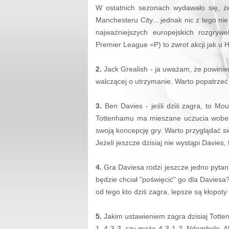
W ostatnich sezonach wydawało się, ż
Manchesteru City... jednak nic z tego ni
najważniejszych europejskich rozgrywe
Premier League =P) to zwrot akcji jak u 
2.
Jack Grealish - ja uważam, że powinien
walczącej o utrzymanie. Warto popatrzeć n
3.
Ben Davies - jeśli dziś zagra, to Mo
Tottenhamu ma mieszane uczucia wobec W
swoją koncepcję gry. Warto przyglądać się
Jeżeli jeszcze dzisiaj nie wystąpi Davies
4.
Gra Daviesa rodzi jeszcze jedno pyta
będzie chciał "poświęcić" go dla Davies
od tego kto dziś zagra, lepsze są kłopoty
5.
Jakim ustawieniem zagra dzisiaj Totte
1, 4-3-3, czy może 4-3-1-2. Ndombele, Al