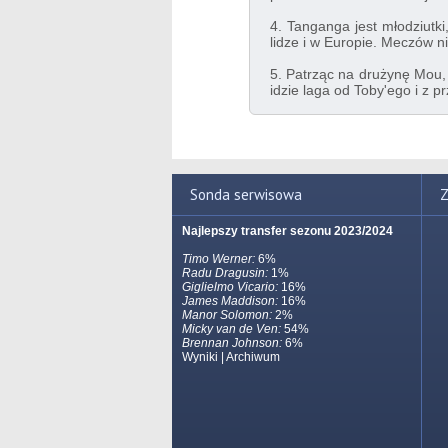
4. Tanganga jest młodziut
lidze i w Europie. Meczów 
5. Patrząc na drużynę Mou, 
idzie laga od Toby'ego i z p
Sonda serwisowa
Z
Najlepszy transfer sezonu 2023/2024
Timo Werner:
6%
Radu Dragusin:
1%
Giglielmo Vicario:
16%
James Maddison:
16%
Manor Solomon:
2%
Micky van de Ven:
54%
Brennan Johnson:
6%
Wyniki
|
Archiwum