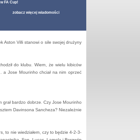
w FA Cup!
zobacz więcej wiadomości
Aston Villi stanowi o sile swojej drużyny
hodził do klubu. Wiem, że wielu kibiców
.. a Jose Mourinho chciał na nim oprzeć
m grał bardzo dobrze. Czy Jose Mourinho
 kosztem Davinsona Sancheza? Niezależnie
 to nie wiedziałem, czy to będzie 4-2-3-
napastnika. Son, Lucas, Lamela i Bergwijn