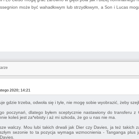
essegnion może być wahadłowym lub strzydłowym, a Son i Lucas mogą g
tarze
utego 2020; 14:21
je gdzie trzeba, odwoła się i tyle, nie mogę sobie wyobrazić, żeby szej
go poczynań, dlatego byłem sceptycznie nastawiony do transferu z
nie koleś jest za*ebisty i aż mi szkoda, że go u nas nie ma.
wsze walczy. Mou lubi takich drwali jak Dier czy Davies, ja też takich
łym sezonie to ta pozycja wymaga wzmocnienia - Tanganga plus ja
 Davies.