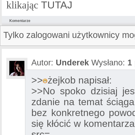
TUTAJ
klikając
Komentarze
Tylko zalogowani użytkownicy mo
Autor:
Underek
Wysłano:
1
>>
żejkob napisał:
>>No spoko dzisiaj je
zdanie na temat ściąga
bez konkretnego powo
się kłócić w komentarza
src=