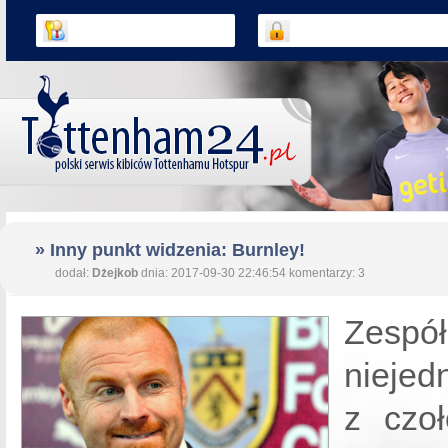
» Inny punkt widzenia: Burnley!
dodał:
Dżejkob
dnia: 2017-09-30 22:46:54 komentarzy: 3
Zesp
niejed
z czoł