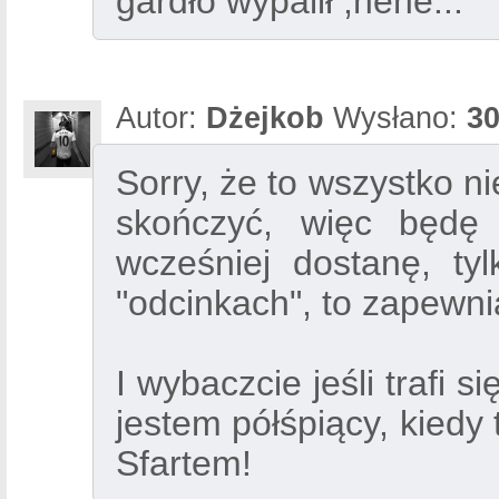
gardło wypalił ,hehe...
Autor:
Dżejkob
Wysłano:
30
Sorry, że to wszystko nie
skończyć, więc będę 
wcześniej dostanę, ty
"odcinkach", to zapew
I wybaczcie jeśli trafi s
jestem półśpiący, kiedy
Sfartem!