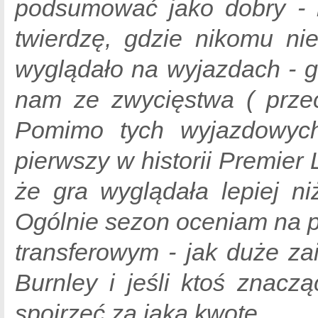
podsumować jako dobry - n
twierdzę, gdzie nikomu nie
wyglądało na wyjazdach - gd
nam ze zwycięstwa ( przec
Pomimo tych wyjazdowyc
pierwszy w historii Premier 
że gra wyglądała lepiej n
Ogólnie sezon oceniam na p
transferowym - jak duże z
Burnley i jeśli ktoś znac
spojrzeć za jaką kwotę.