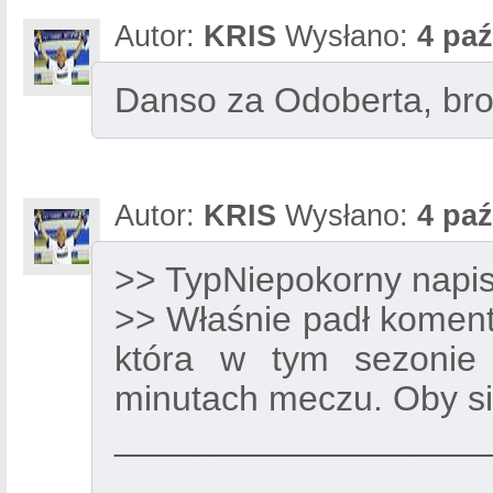
Autor:
KRIS
Wysłano:
4 paź
Danso za Odoberta, br
Autor:
KRIS
Wysłano:
4 paź
>> TypNiepokorny napis
>> Właśnie padł koment
która w tym sezonie 
minutach meczu. Oby się
___________________