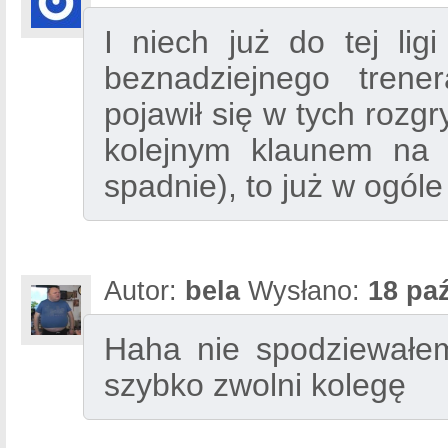
I niech już do tej lig
beznadziejnego trene
pojawił się w tych rozg
kolejnym klaunem na c
spadnie), to już w ogól
Autor:
bela
Wysłano:
18 paź
Haha nie spodziewałem
szybko zwolni kolegę