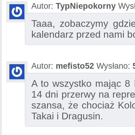
Autor:
TypNiepokorny
Wysł
Taaa, zobaczymy gdzie
kalendarz przed nami b
Autor:
mefisto52
Wysłano:
A to wszystko mając 8 k
14 dni przerwy na repre
szansa, że chociaż Kol
Takai i Dragusin.