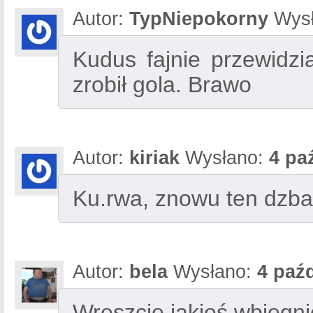
Autor:
TypNiepokorny
Wysł
Kudus fajnie przewidzia
zrobił gola. Brawo
Autor:
kiriak
Wysłano:
4 pa
Ku.rwa, znowu ten dzba
Autor:
bela
Wysłano:
4 paźd
Wreszcie jakieś wbiegnię