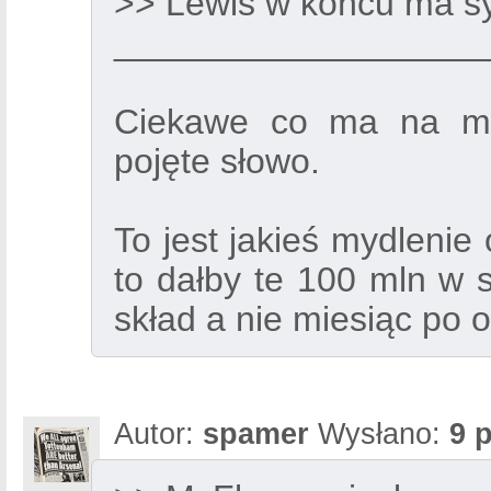
>> Lewis w końcu ma sy
___________________
Ciekawe co ma na my
pojęte słowo.
To jest jakieś mydlenie
to dałby te 100 mln w 
skład a nie miesiąc po 
Autor:
spamer
Wysłano:
9 