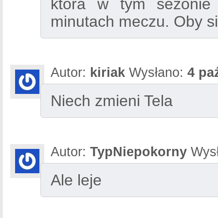
która w tym sezonie 
minutach meczu. Oby się
Autor:
kiriak
Wysłano:
4 pa
Niech zmieni Tela
Autor:
TypNiepokorny
Wysł
Ale leje