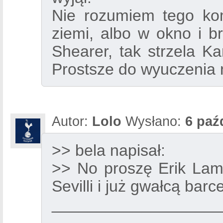
Nie rozumiem tego ko
ziemi, albo w okno i br
Shearer, tak strzela K
Prostsze do wyuczenia n
Autor:
Lolo
Wysłano:
6 paź
>> bela napisał:
>> No proszę Erik Lam
Sevilli i już gwałcą bar
___________________