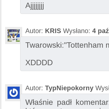
Ajjjjjjjj
Autor:
KRIS
Wysłano:
4 paź
Twarowski:"Tottenham m
XDDDD
Autor:
TypNiepokorny
Wysł
Właśnie padł komentar