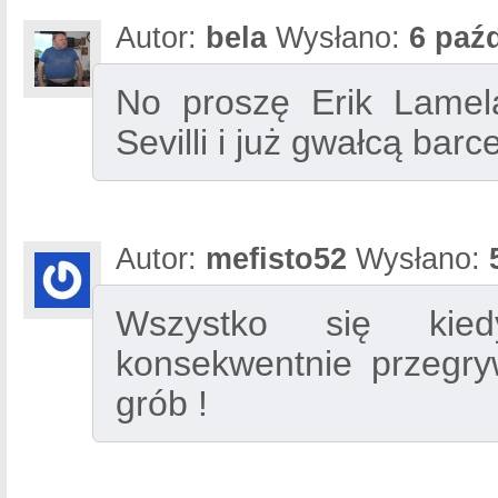
Autor:
bela
Wysłano:
6 paźd
No proszę Erik Lamel
Sevilli i już gwałcą bar
Autor:
mefisto52
Wysłano:
Wszystko się kied
konsekwentnie przegry
grób !