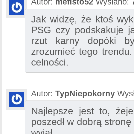
Autor:
mefisto52
Wysłano:
Jak widzę, że ktoś wyko
PSG czy podskakuje jak
rzut karny dopóki by
zrozumieć tego trendu.
celności.
Autor:
TypNiepokorny
Wysł
Najlepsze jest to, żej
poszedł w dobrą stronę i
wyjął.