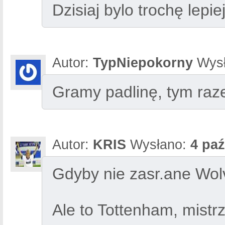
Dzisiaj bylo trochę lepi
Autor:
TypNiepokorny
Wysł
Gramy padlinę, tym raz
Autor:
KRIS
Wysłano:
4 paź
Gdyby nie zasr.ane Wolve
Ale to Tottenham, mistr