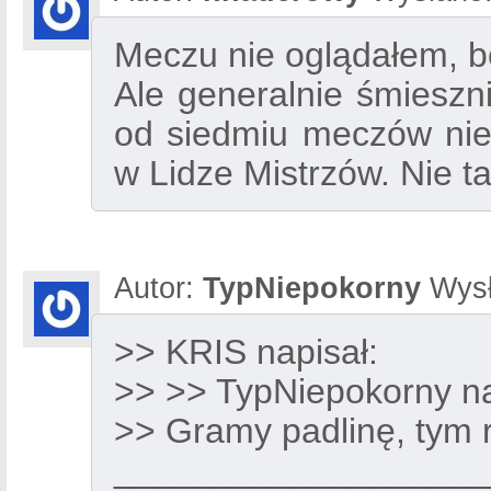
Meczu nie oglądałem, b
Ale generalnie śmieszn
od siedmiu meczów niep
w Lidze Mistrzów. Nie t
Autor:
TypNiepokorny
Wysł
>> KRIS napisał:
>> >> TypNiepokorny na
>> Gramy padlinę, tym 
___________________