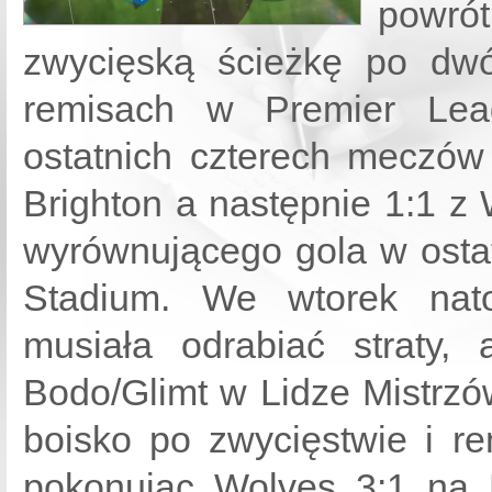
pow
zwycięską ścieżkę po dwó
remisach w Premier Lea
ostatnich czterech meczów
Brighton a następnie 1:1 z 
wyrównującego gola w osta
Stadium. We wtorek nat
musiała odrabiać straty,
Bodo/Glimt w Lidze Mistrz
boisko po zwycięstwie i r
pokonując Wolves 3:1 na 