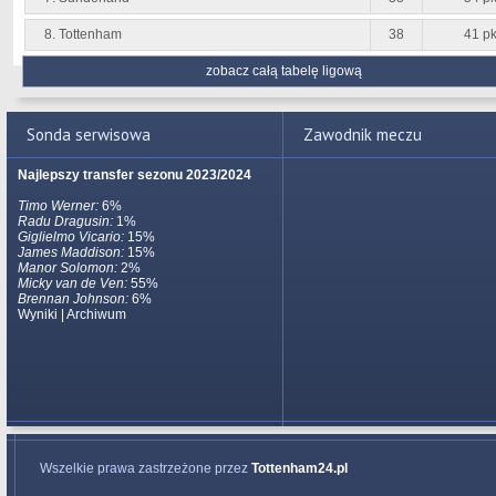
8. Tottenham
38
41 pk
zobacz całą tabelę ligową
Sonda serwisowa
Zawodnik meczu
Najlepszy transfer sezonu 2023/2024
Timo Werner:
6%
Radu Dragusin:
1%
Giglielmo Vicario:
15%
James Maddison:
15%
Manor Solomon:
2%
Micky van de Ven:
55%
Brennan Johnson:
6%
Wyniki
|
Archiwum
Wszelkie prawa zastrzeżone przez
Tottenham24.pl