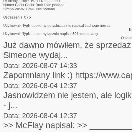
Ulubiony piłkarz:
Brak / Nie podano
Numer Gadu-Gadu:
Brak / Nie podano
Strona WWW:
Brak / Nie podano
Ostrzeżenia:
0 / 5
Użytkownik TypNiepokorny dotychczas nie napisał żadnego newsa
K
Użytkownik TypNiepokorny łącznie napisał
596
komentarzy
Ostatn
Już dawno mówiłem, że sprzeda
Simeone wydaj...
Data: 2026-08-07 14:33
Zapomniany link ;) h
Data: 2026-08-04 12:37
Jasnowidzem nie jestem, ale logik
- j...
Data: 2026-08-04 12:37
>> McFlay napisał: >> ______________