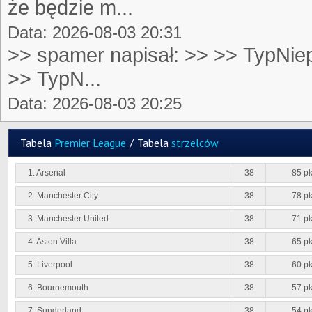
że będzie m...
Data: 2026-08-03 20:31
>> spamer napisał: >> >> TypNiep
>> TypN...
Data: 2026-08-03 20:25
Tabela
Premier League
/
Tabela
strzelców
1. Arsenal
38
85 pk
2. Manchester City
38
78 pk
3. Manchester United
38
71 pk
4. Aston Villa
38
65 pk
5. Liverpool
38
60 pk
6. Bournemouth
38
57 pk
7. Sunderland
38
54 pk