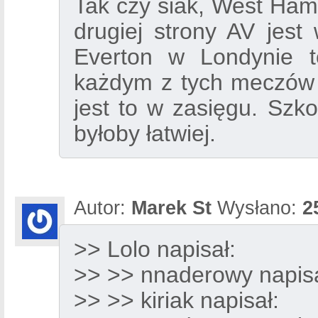
Tak czy siak, West Ham 
drugiej strony AV jest
Everton w Londynie t
każdym z tych meczów 
jest to w zasięgu. Szko
byłoby łatwiej.
Autor:
Marek St
Wysłano:
2
>> Lolo napisał:
>> >> nnaderowy napisa
>> >> kiriak napisał: