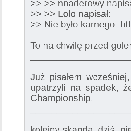
>> >> nnaderowy napisa
>> >> Lolo napisał:
>> Nie było karnego:
ht
To na chwilę przed gole
___________________
Już pisałem wcześniej
upatrzyli na spadek, 
Championship.
___________________
kolejny skandal dziś, p