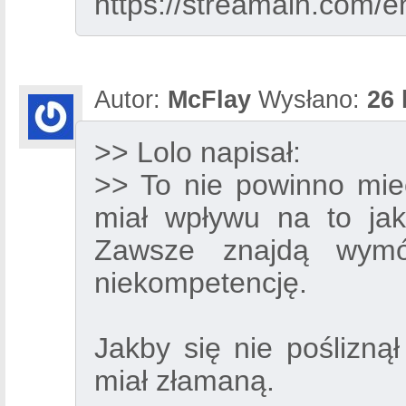
https://streamain.co
Autor:
McFlay
Wysłano:
26 
>> Lolo napisał:
>> To nie powinno mieć
miał wpływu na to jak
Zawsze znajdą wymó
niekompetencję.
Jakby się nie pośliznął
miał złamaną.