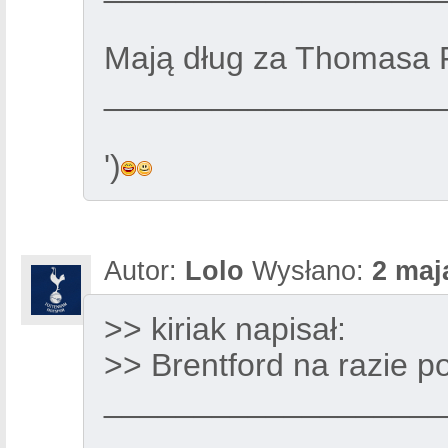
Mają dług za Thomasa 
___________________
')
Autor:
Lolo
Wysłano:
2 maj
>> kiriak napisał:
>> Brentford na razie 
___________________