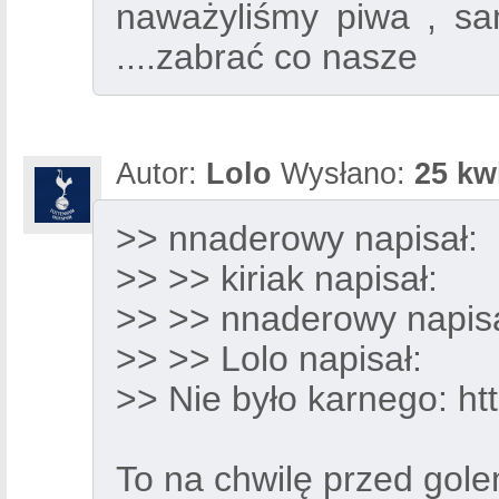
naważyliśmy piwa , sa
....zabrać co nasze
Autor:
Lolo
Wysłano:
25 kw
>> nnaderowy napisał:
>> >> kiriak napisał:
>> >> nnaderowy napisa
>> >> Lolo napisał:
>> Nie było karnego:
ht
To na chwilę przed gole