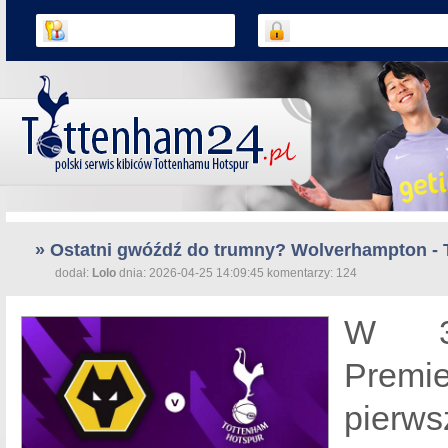
» Ostatni gwóźdź do trumny? Wolverhampton - 
dodał:
Lolo
dnia: 2026-04-25 14:09:45 komentarzy: 124
W 34
Premi
pierws