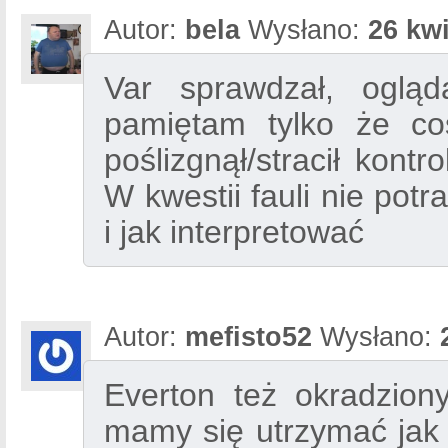
Autor:
bela
Wysłano:
26 kwi
Var sprawdzał, oglą
pamiętam tylko że co
poślizgnął/stracił kont
W kwestii fauli nie pot
i jak interpretować
Autor:
mefisto52
Wysłano:
Everton też okradzio
mamy się utrzymać jak