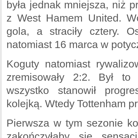
była jednak mniejsza, niż pr
z West Hamem United. Wów
gola, a straciły cztery. 
natomiast 16 marca w potycz
Koguty natomiast rywalizo
zremisowały 2:2. Był to
wszystko stanowił progr
kolejką. Wtedy Tottenham p
Pierwsza w tym sezonie ko
zakończyłaby się sensac