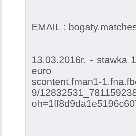
EMAIL : bogaty.matche
13.03.2016r. - stawka 
euro
scontent.fman1-1.fna.fb
9/12832531_78115923
oh=1ff8d9da1e5196c6