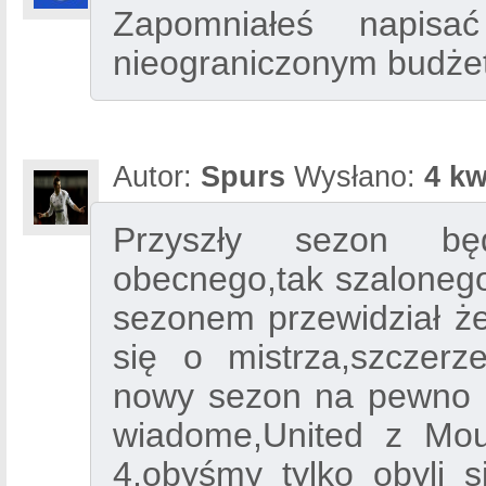
Zapomniałeś napis
nieograniczonym budżete
Autor:
Spurs
Wysłano:
4 kw
Przyszły sezon bę
obecnego,tak szaloneg
sezonem przewidział ż
się o mistrza,szczerze
nowy sezon na pewno C
wiadome,United z Mou
4,obyśmy tylko obyli 