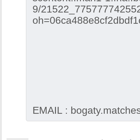
9/21522_77577774255
oh=06ca488e8cf2dbdf
EMAIL : bogaty.matche