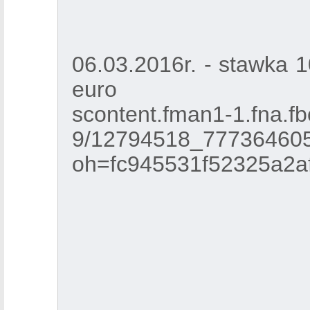
06.03.2016r. - stawka 
euro
scontent.fman1-1.fna.fbc
9/12794518_77736460
oh=fc945531f52325a2