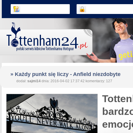
» Każdy punkt się liczy - Anfield niezdobyte
dodał:
sajmi14
dnia: 2016-04-02 17:37:42 komentarzy: 127
Tott
bardz
emocj