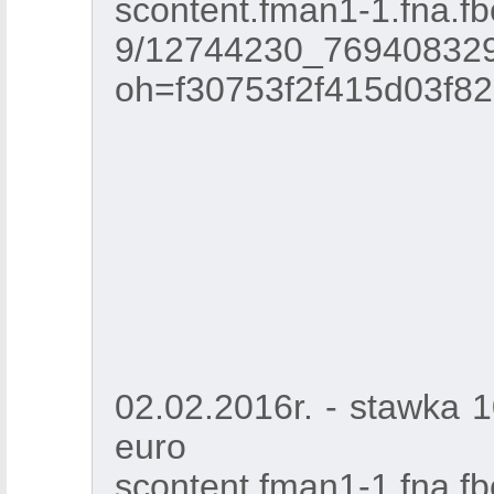
scontent.fman1-1.fna.fb
9/12744230_76940832
oh=f30753f2f415d03f
02.02.2016r. - stawka 
euro
scontent.fman1-1.fna.fbc