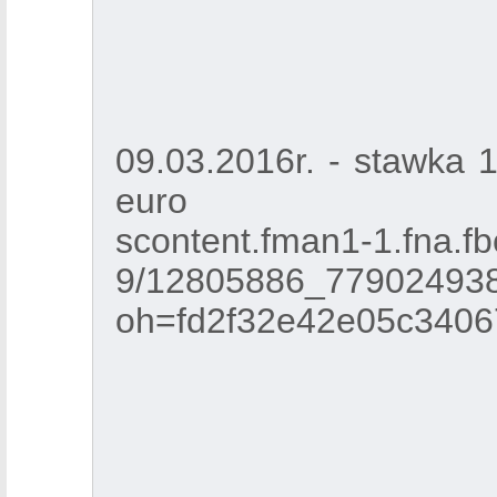
09.03.2016r. - stawka 
euro
scontent.fman1-1.fna.fb
9/12805886_77902493
oh=fd2f32e42e05c340