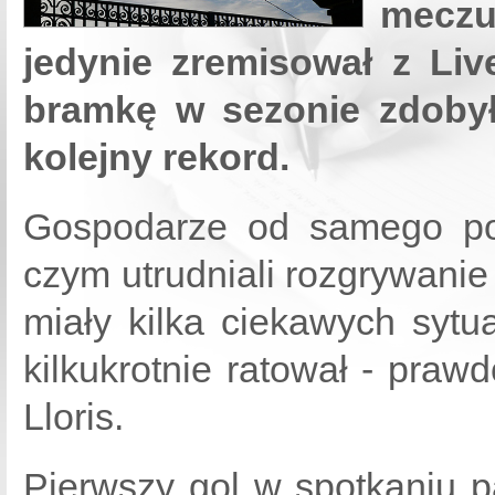
meczu
jedynie zremisował z Liv
bramkę w sezonie zdoby
kolejny rekord.
Gospodarze od samego poc
czym utrudniali rozgrywanie
miały kilka ciekawych sytu
kilkukrotnie ratował - pr
Lloris.
Pierwszy gol w spotkaniu p