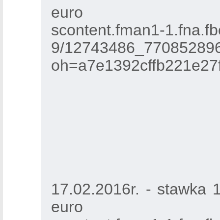
euro
scontent.fman1-1.fna.fb
9/12743486_77085289
oh=a7e1392cffb221e2
17.02.2016r. - stawka 
euro