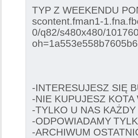
TYP Z WEEKENDU PO
scontent.fman1-1.fna.fb
0/q82/s480x480/1017
oh=1a553e558b7605b
-INTERESUJESZ SIĘ 
-NIE KUPUJESZ KOTA
-TYLKO U NAS KAŻDY
-ODPOWIADAMY TYLK
-ARCHIWUM OSTATNI