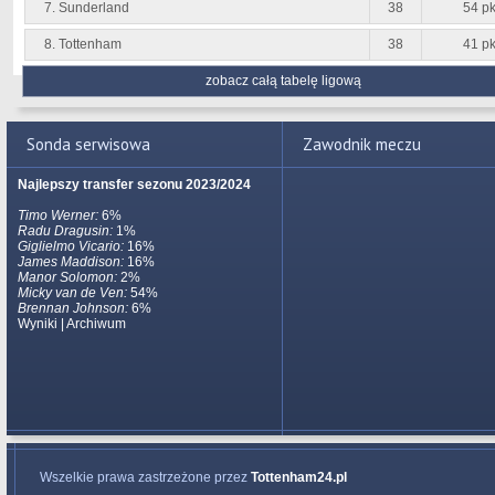
7. Sunderland
38
54 pk
8. Tottenham
38
41 pk
zobacz całą tabelę ligową
Sonda serwisowa
Zawodnik meczu
Najlepszy transfer sezonu 2023/2024
Timo Werner:
6%
Radu Dragusin:
1%
Giglielmo Vicario:
16%
James Maddison:
16%
Manor Solomon:
2%
Micky van de Ven:
54%
Brennan Johnson:
6%
Wyniki
|
Archiwum
Wszelkie prawa zastrzeżone przez
Tottenham24.pl