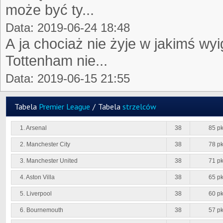
może być ty...
Data: 2019-06-24 18:48
A ja chociaż nie żyje w jakimś w
Tottenham nie...
Data: 2019-06-15 21:55
Tabela
Premier League
/
Tabela
strzelców
1. Arsenal
38
85 pk
2. Manchester City
38
78 pk
3. Manchester United
38
71 pk
4. Aston Villa
38
65 pk
5. Liverpool
38
60 pk
6. Bournemouth
38
57 pk