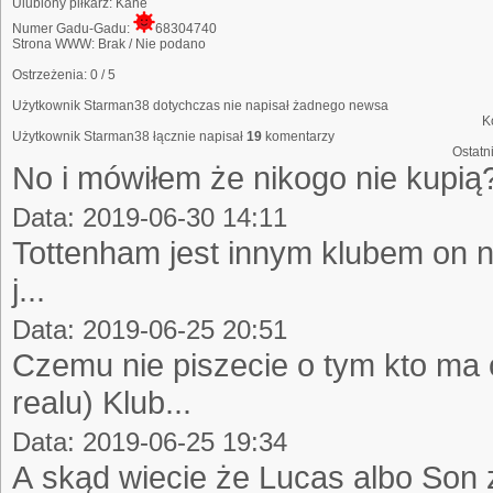
Ulubiony piłkarz:
Kane
Numer Gadu-Gadu:
68304740
Strona WWW:
Brak / Nie podano
Ostrzeżenia:
0 / 5
Użytkownik Starman38 dotychczas nie napisał żadnego newsa
K
Użytkownik Starman38 łącznie napisał
19
komentarzy
Ostatn
No i mówiłem że nikogo nie kupią?
Data: 2019-06-30 14:11
Tottenham jest innym klubem on nie
j...
Data: 2019-06-25 20:51
Czemu nie piszecie o tym kto ma
realu) Klub...
Data: 2019-06-25 19:34
A skąd wiecie że Lucas albo Son 