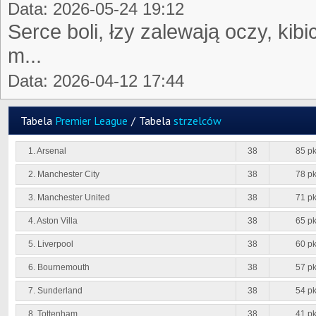
Data: 2026-05-24 19:12
Serce boli, łzy zalewają oczy, kibi
m...
Data: 2026-04-12 17:44
Tabela
Premier League
/
Tabela
strzelców
1. Arsenal
38
85 pk
2. Manchester City
38
78 pk
3. Manchester United
38
71 pk
4. Aston Villa
38
65 pk
5. Liverpool
38
60 pk
6. Bournemouth
38
57 pk
7. Sunderland
38
54 pk
8. Tottenham
38
41 pk