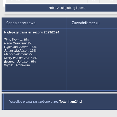
zobacz całą tabelę ligową
Sonda serwisowa
Zawodnik meczu
Najlepszy transfer sezonu 2023/2024
Timo Werner:
6%
Radu Dragusin:
1%
Giglielmo Vicario:
16%
James Maddison:
16%
Manor Solomon:
2%
Micky van de Ven:
54%
Brennan Johnson:
6%
Wyniki
|
Archiwum
Wszelkie prawa zastrzeżone przez
Tottenham24.pl