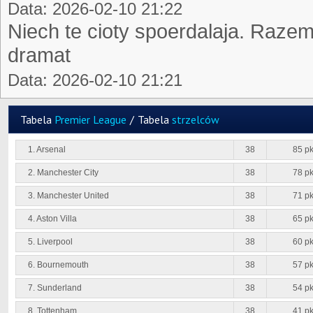
Data: 2026-02-10 21:22
Niech te cioty spoerdalaja. Razem
dramat
Data: 2026-02-10 21:21
Tabela
Premier League
/
Tabela
strzelców
1. Arsenal
38
85 pk
2. Manchester City
38
78 pk
3. Manchester United
38
71 pk
4. Aston Villa
38
65 pk
5. Liverpool
38
60 pk
6. Bournemouth
38
57 pk
7. Sunderland
38
54 pk
8. Tottenham
38
41 pk