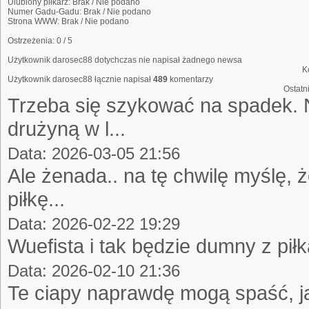
Ulubiony piłkarz:
Brak / Nie podano
Numer Gadu-Gadu:
Brak / Nie podano
Strona WWW:
Brak / Nie podano
Ostrzeżenia:
0 / 5
Użytkownik darosec88 dotychczas nie napisał żadnego newsa
K
Użytkownik darosec88 łącznie napisał
489
komentarzy
Ostatn
Trzeba się szykować na spadek. 
drużyną w l...
Data: 2026-03-05 21:56
Ale żenada.. na tę chwilę myślę,
piłkę...
Data: 2026-02-22 19:29
Wuefista i tak będzie dumny z pi
Data: 2026-02-10 21:36
Te ciapy naprawdę mogą spaść, ja